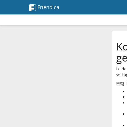
Friendica
Ko
g
Leide
verfü
Mögli