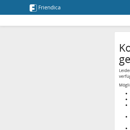
Friendica
Ko
g
Leide
verfü
Mögli