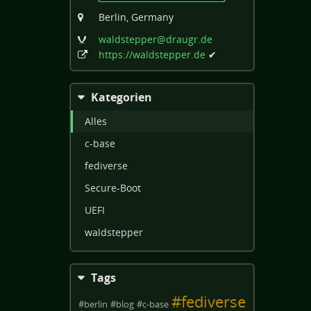
Berlin, Germany
waldstepper
@draugr
.de
https:
/
/waldstepper
.de
✔
Kategorien
Alles
c-base
fediverse
Secure-Boot
UEFI
waldstepper
Tags
#
fediverse
#
berlin
#
blog
#
c-base