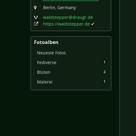
Berlin, Germany
waldstepper
@draugr
.de
https:
/
/waldstepper
.de
✔
Fotoalben
Neueste Fotos
Fediverse
1
Blüten
2
Malerei
1