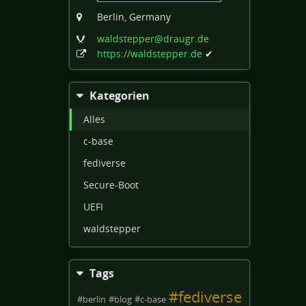
Berlin, Germany
waldstepper
@draugr
.de
https:
/
/waldstepper
.de
✔
Kategorien
Alles
c-base
fediverse
Secure-Boot
UEFI
waldstepper
Tags
#
fediverse
#
berlin
#
blog
#
c-base