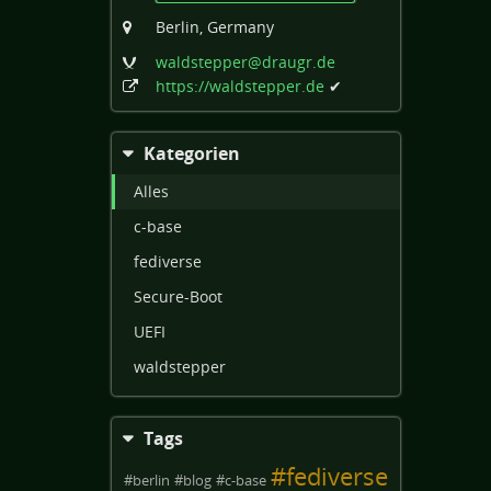
Berlin, Germany
waldstepper
@draugr
.de
https:
/
/waldstepper
.de
✔
Kategorien
Alles
c-base
fediverse
Secure-Boot
UEFI
waldstepper
Tags
#
fediverse
#
berlin
#
blog
#
c-base